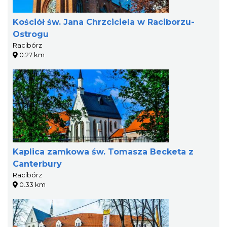
Kościół św. Jana Chrzciciela w Raciborzu-
Ostrogu
Racibórz
0.27 km
Kaplica zamkowa św. Tomasza Becketa z
Canterbury
Racibórz
0.33 km