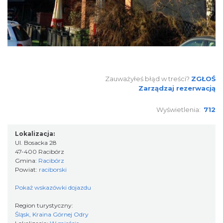
Zauważyłeś błąd w treści?
ZGŁOŚ
Zarządzaj rezerwacją
Wyświetlenia:
712
Lokalizacja:
Ul. Bosacka 28
47-400 Racibórz
Gmina:
Racibórz
Powiat:
raciborski
Pokaż wskazówki dojazdu
Region turystyczny:
Śląsk, Kraina Górnej Odry