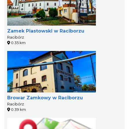
Zamek Piastowski w Raciborzu
Racibórz
0.35 km
Browar Zamkowy w Raciborzu
Racibórz
0.39 km