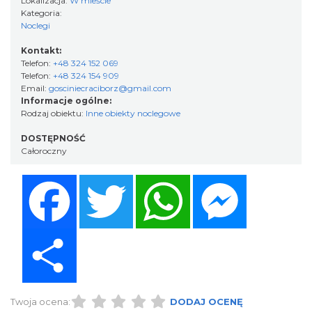
Lokalizacja:
W mieście
Kategoria:
Noclegi
Kontakt:
Telefon:
+48 324 152 069
Telefon:
+48 324 154 909
Email:
gosciniecraciborz@gmail.com
Informacje ogólne:
Rodzaj obiektu:
Inne obiekty noclegowe
DOSTĘPNOŚĆ
Całoroczny
Facebook
Twitter
WhatsApp
Messenger
Share
Twoja ocena:
DODAJ OCENĘ