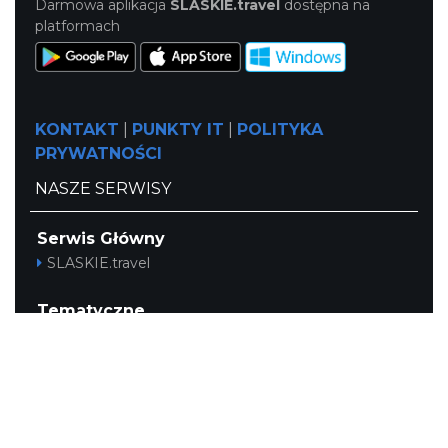
Darmowa aplikacja
SLASKIE.travel
dostępna na
platformach
KONTAKT
|
PUNKTY IT
|
POLITYKA
PRYWATNOŚCI
NASZE SERWISY
Serwis Główny
SLASKIE.travel
Tematyczne
Szlak Kulinarny "Śląskie Smaki"
Szlak Orlich Gniazd
Szlak Zabytków Techniki
Szlak Architektury Drewnianej Województwa
Śląskiego