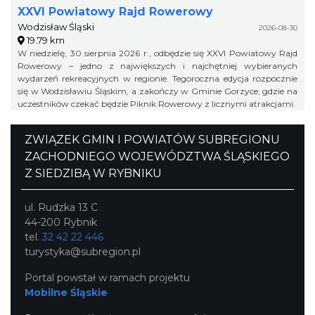
XXVI Powiatowy Rajd Rowerowy
Wodzisław Śląski
2026-08-30
19.79 km
W niedzielę, 30 sierpnia 2026 r., odbędzie się XXVI Powiatowy Rajd
Rowerowy – jedno z największych i najchętniej wybieranych
wydarzeń rekreacyjnych w regionie. Tegoroczna edycja rozpocznie
się w Wodzisławiu Śląskim, a zakończy w Gminie Gorzyce, gdzie na
uczestników czekać będzie Piknik Rowerowy z licznymi atrakcjami.
ZWIĄZEK GMIN I POWIATÓW SUBREGIONU
ZACHODNIEGO WOJEWÓDZTWA ŚLĄSKIEGO
Z SIEDZIBĄ W RYBNIKU
ul. Rudzka 13 C
44-200 Rybnik
tel.
32 42 22 446
turystyka@subregion.pl
Portal powstał w ramach projektu
Mobilne Śląskie