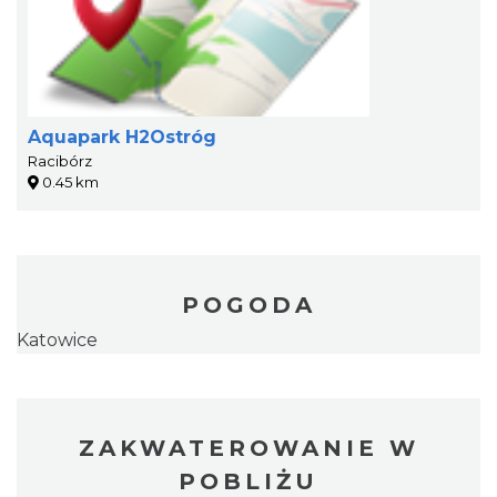
Aquapark H2Ostróg
Racibórz
0.45 km
POGODA
Katowice
ZAKWATEROWANIE W
POBLIŻU