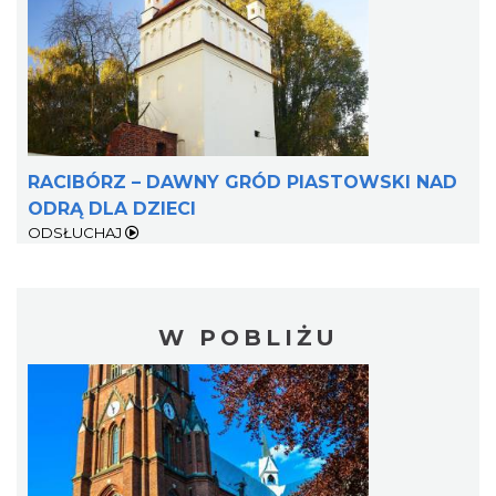
RACIBÓRZ – DAWNY GRÓD PIASTOWSKI NAD
ODRĄ DLA DZIECI
ODSŁUCHAJ
W POBLIŻU