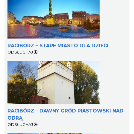
RACIBÓRZ – STARE MIASTO DLA DZIECI
ODSŁUCHAJ
RACIBÓRZ – DAWNY GRÓD PIASTOWSKI NAD
ODRĄ
ODSŁUCHAJ