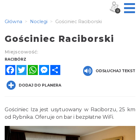
0
Główna
Noclegi
Gościniec Raciborski
Gościniec Raciborski
Miejscowość:
RACIBÓRZ
Facebook
Twitter
WhatsApp
Messenger
Share
ODSŁUCHAJ TEKST
DODAJ DO PLANERA
Gościniec Iza jest usytuowany w Raciborzu, 25 km
od Rybnika. Oferuje on bar i bezpłatne WiFi.