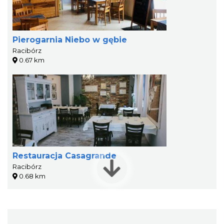
Pierogarnia Niebo w gębie
Racibórz
0.67 km
Restauracja Casagrande
Racibórz
0.68 km