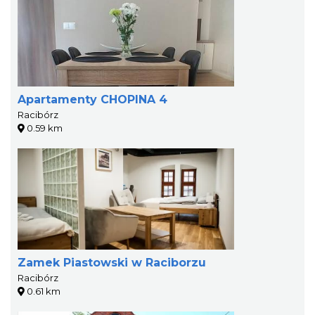
Apartamenty CHOPINA 4
Racibórz
0.59 km
Zamek Piastowski w Raciborzu
Racibórz
0.61 km