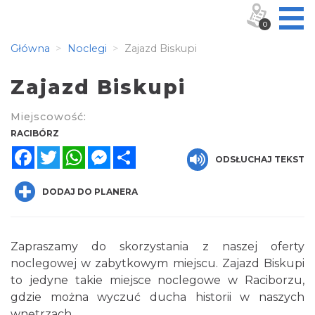
0
Główna
Noclegi
Zajazd Biskupi
Zajazd Biskupi
Miejscowość:
RACIBÓRZ
Facebook
Twitter
WhatsApp
Messenger
Share
ODSŁUCHAJ TEKST
DODAJ DO PLANERA
Zapraszamy do skorzystania z naszej oferty
noclegowej w zabytkowym miejscu. Zajazd Biskupi
to jedyne takie miejsce noclegowe w Raciborzu,
gdzie można wyczuć ducha historii w naszych
wnętrzach.