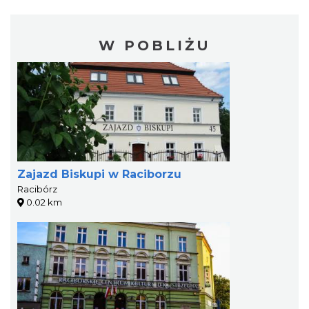
W POBLIŻU
Zajazd Biskupi w Raciborzu
Racibórz
0.02 km