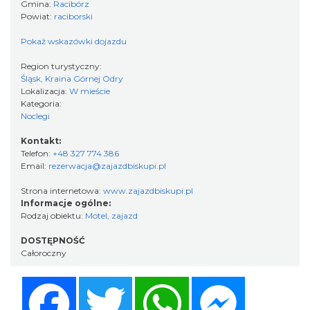
Gmina:
Racibórz
Powiat:
raciborski
Pokaż wskazówki dojazdu
Region turystyczny:
Śląsk, Kraina Górnej Odry
Lokalizacja:
W mieście
Kategoria:
Noclegi
Kontakt:
Telefon:
+48 327 774 386
Email:
rezerwacja@zajazdbiskupi.pl
Strona internetowa:
www.zajazdbiskupi.pl
Informacje ogólne:
Rodzaj obiektu:
Motel, zajazd
DOSTĘPNOŚĆ
Całoroczny
Facebook
Twitter
WhatsApp
Messenger