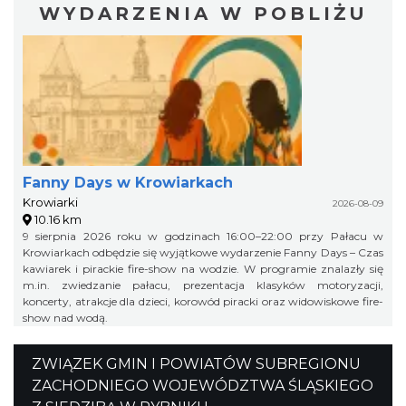
WYDARZENIA W POBLIŻU
Fanny Days w Krowiarkach
Krowiarki
2026-08-09
10.16 km
9 sierpnia 2026 roku w godzinach 16:00–22:00 przy Pałacu w
Krowiarkach odbędzie się wyjątkowe wydarzenie Fanny Days – Czas
kawiarek i pirackie fire-show na wodzie. W programie znalazły się
m.in. zwiedzanie pałacu, prezentacja klasyków motoryzacji,
koncerty, atrakcje dla dzieci, korowód piracki oraz widowiskowe fire-
show nad wodą.
ZWIĄZEK GMIN I POWIATÓW SUBREGIONU
ZACHODNIEGO WOJEWÓDZTWA ŚLĄSKIEGO