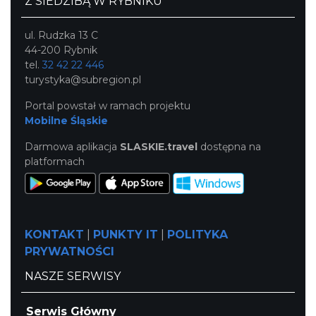
Z SIEDZIBĄ W RYBNIKU
ul. Rudzka 13 C
44-200 Rybnik
tel.
32 42 22 446
turystyka@subregion.pl
Portal powstał w ramach projektu
Mobilne Śląskie
Darmowa aplikacja
SLASKIE.travel
dostępna na
platformach
KONTAKT
|
PUNKTY IT
|
POLITYKA
PRYWATNOŚCI
NASZE SERWISY
Serwis Główny