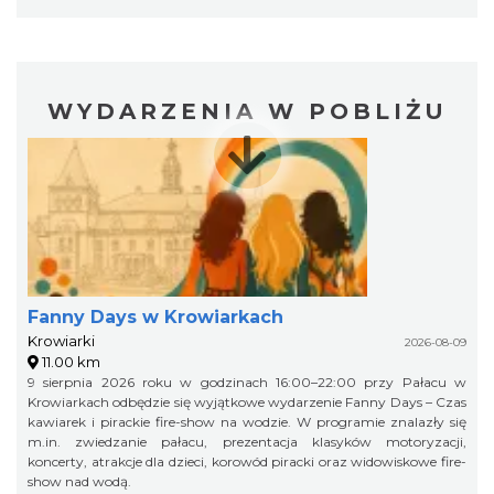
WYDARZENIA W POBLIŻU
Fanny Days w Krowiarkach
Krowiarki
2026-08-09
11.00 km
9 sierpnia 2026 roku w godzinach 16:00–22:00 przy Pałacu w
Krowiarkach odbędzie się wyjątkowe wydarzenie Fanny Days – Czas
kawiarek i pirackie fire-show na wodzie. W programie znalazły się
m.in. zwiedzanie pałacu, prezentacja klasyków motoryzacji,
koncerty, atrakcje dla dzieci, korowód piracki oraz widowiskowe fire-
show nad wodą.