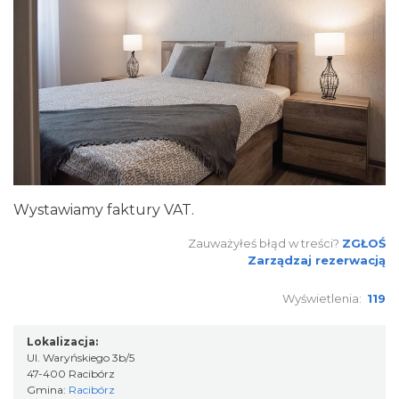
Wystawiamy faktury VAT.
Zauważyłeś błąd w treści?
ZGŁOŚ
Zarządzaj rezerwacją
Wyświetlenia:
119
Lokalizacja:
Ul. Waryńskiego 3b/5
47-400 Racibórz
Gmina:
Racibórz