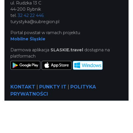
ul. Rudzka 13 C
44-200 Rybnik
tel.
32 42 22 446
turystyka@subregion.pl
Portal powstał w ramach projektu
Mobilne Śląskie
Darmowa aplikacja
SLASKIE.travel
dostępna na
platformach
KONTAKT
|
PUNKTY IT
|
POLITYKA
PRYWATNOŚCI
NASZE SERWISY
Serwis Główny
SLASKIE.travel