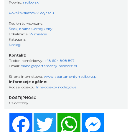
Powiat:
raciborski
Pokaż wskazówki dojazdu
Region turystyczny:
Śląsk, Kraina Górnej Odry
Lokalizacja:
W mieście
Kategoria:
Noclegi
Kontakt:
Telefon komórkowy:
+48 604 808 897
Email:
piano@apartamenty-raciborz.pl
Strona internetowa:
www.apartamenty-raciborz.pl
Informacje ogólne:
Rodzaj obiektu:
Inne obiekty noclegowe
DOSTĘPNOŚĆ
Całoroczny
Facebook
Twitter
WhatsApp
Messenger