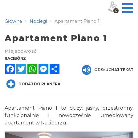
0
Główna
Noclegi
Apartament Piano 1
Apartament Piano 1
Miejscowość:
RACIBÓRZ
Facebook
Twitter
WhatsApp
Messenger
Share
ODSŁUCHAJ TEKST
DODAJ DO PLANERA
Apartament Piano 1 to duży, jasny, przestronny,
funkcjonalnie i nowocześnie umeblowany
apartament w Raciborzu.