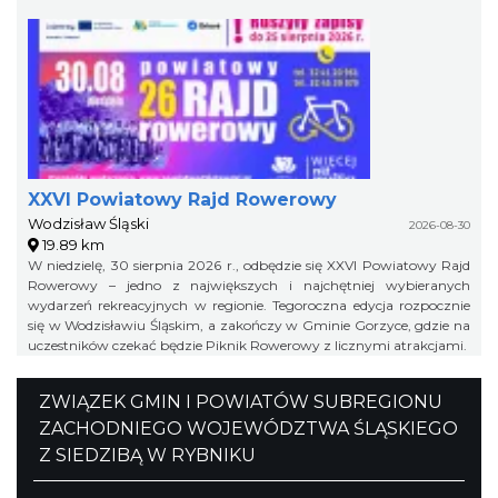
XXVI Powiatowy Rajd Rowerowy
Wodzisław Śląski
2026-08-30
19.89 km
W niedzielę, 30 sierpnia 2026 r., odbędzie się XXVI Powiatowy Rajd
Rowerowy – jedno z największych i najchętniej wybieranych
wydarzeń rekreacyjnych w regionie. Tegoroczna edycja rozpocznie
się w Wodzisławiu Śląskim, a zakończy w Gminie Gorzyce, gdzie na
uczestników czekać będzie Piknik Rowerowy z licznymi atrakcjami.
ZWIĄZEK GMIN I POWIATÓW SUBREGIONU
ZACHODNIEGO WOJEWÓDZTWA ŚLĄSKIEGO
Z SIEDZIBĄ W RYBNIKU