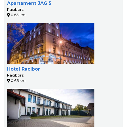
Apartament JAG 5
Racibórz
0.63 km
Hotel Racibor
Racibórz
0.66 km