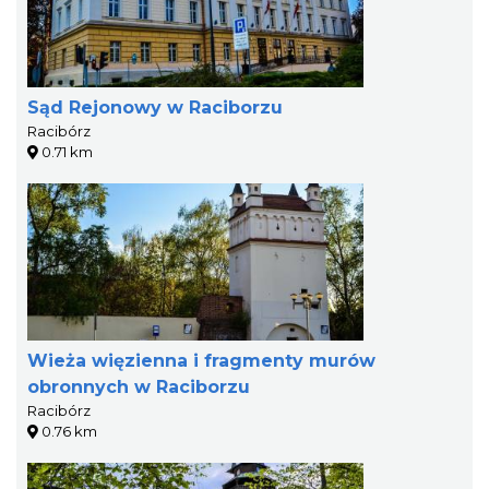
Sąd Rejonowy w Raciborzu
Racibórz
0.71 km
Wieża więzienna i fragmenty murów
obronnych w Raciborzu
Racibórz
0.76 km