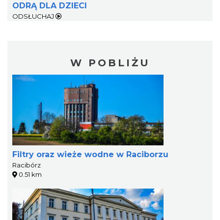
ODRĄ DLA DZIECI
ODSŁUCHAJ
W POBLIŻU
Filtry oraz wieże wodne w Raciborzu
Racibórz
0.51 km