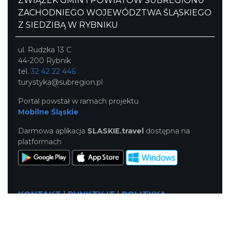
ZWIĄZEK GMIN I POWIATÓW SUBREGIONU
ZACHODNIEGO WOJEWÓDZTWA ŚLĄSKIEGO
Z SIEDZIBĄ W RYBNIKU
ul. Rudzka 13 C
44-200 Rybnik
tel.
32 42 22 446
turystyka@subregion.pl
Portal powstał w ramach projektu
Mobilne Śląskie
Darmowa aplikacja
SLASKIE.travel
dostępna na
platformach
KONTAKT
|
PUNKTY IT
|
POLITYKA
PRYWATNOŚCI
NASZE SERWISY