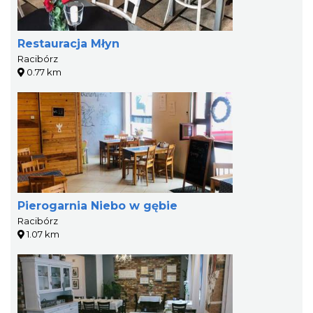
Restauracja Młyn
Racibórz
0.77 km
Pierogarnia Niebo w gębie
Racibórz
1.07 km