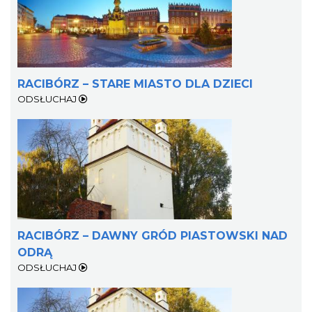
RACIBÓRZ – STARE MIASTO DLA DZIECI
ODSŁUCHAJ
RACIBÓRZ – DAWNY GRÓD PIASTOWSKI NAD
ODRĄ
ODSŁUCHAJ