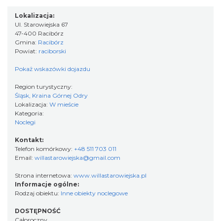
Lokalizacja:
Ul. Starowiejska 67
47-400 Racibórz
Gmina:
Racibórz
Powiat:
raciborski
Pokaż wskazówki dojazdu
Region turystyczny:
Śląsk, Kraina Górnej Odry
Lokalizacja:
W mieście
Kategoria:
Noclegi
Kontakt:
Telefon komórkowy:
+48 511 703 011
Email:
willastarowiejska@gmail.com
Strona internetowa:
www.willastarowiejska.pl
Informacje ogólne:
Rodzaj obiektu:
Inne obiekty noclegowe
DOSTĘPNOŚĆ
Całoroczny