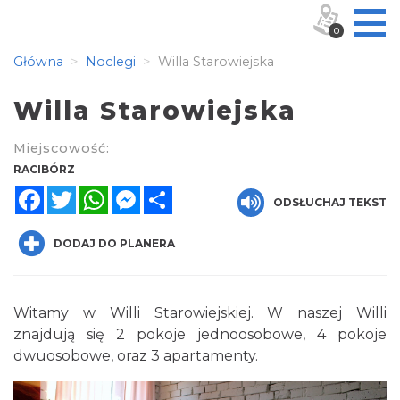
0
Główna
Noclegi
Willa Starowiejska
Willa Starowiejska
Miejscowość:
RACIBÓRZ
Facebook
Twitter
WhatsApp
Messenger
Share
ODSŁUCHAJ TEKST
DODAJ DO PLANERA
Witamy w Willi Starowiejskiej. W naszej Willi
znajdują się 2 pokoje jednoosobowe, 4 pokoje
dwuosobowe, oraz 3 apartamenty.