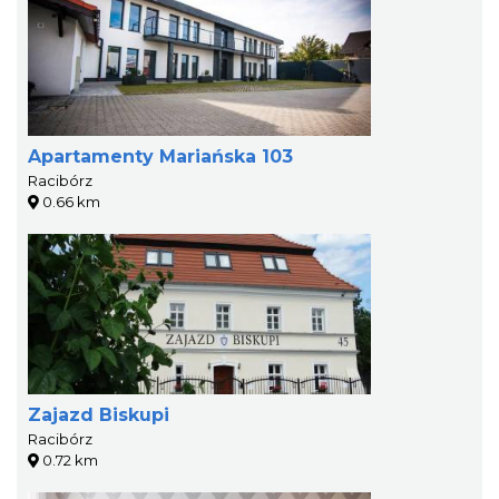
Apartamenty Mariańska 103
Racibórz
0.66 km
Zajazd Biskupi
Racibórz
0.72 km