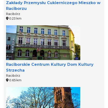
Zakłady Przemysłu Cukierniczego Mieszko w
Raciborzu
Racibórz
0.23 km
Raciborskie Centrum Kultury Dom Kultury
Strzecha
Racibórz
0.65 km