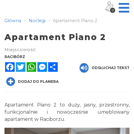
0
Główna
Noclegi
Apartament Piano 2
Apartament Piano 2
Miejscowość:
RACIBÓRZ
Facebook
Twitter
WhatsApp
Messenger
Share
ODSŁUCHAJ TEKST
DODAJ DO PLANERA
Apartament Piano 2 to duży, jasny, przestronny,
funkcjonalnie i nowocześnie umeblowany
apartament w Raciborzu.