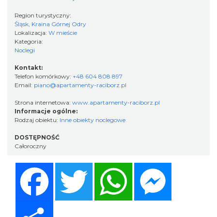
Region turystyczny:
Śląsk, Kraina Górnej Odry
Lokalizacja:
W mieście
Kategoria:
Noclegi
Kontakt:
Telefon komórkowy:
+48 604 808 897
Email:
piano@apartamenty-raciborz.pl
Strona internetowa:
www.apartamenty-raciborz.pl
Informacje ogólne:
Rodzaj obiektu:
Inne obiekty noclegowe
DOSTĘPNOŚĆ
Całoroczny
Facebook
Twitter
WhatsApp
Messenger
Share