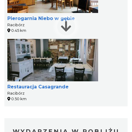
Pierogarnia Niebo w gębie
Racibórz
0.45 km
Restauracja Casagrande
Racibórz
0.50 km
WYDARZENIA W POBLIŻU