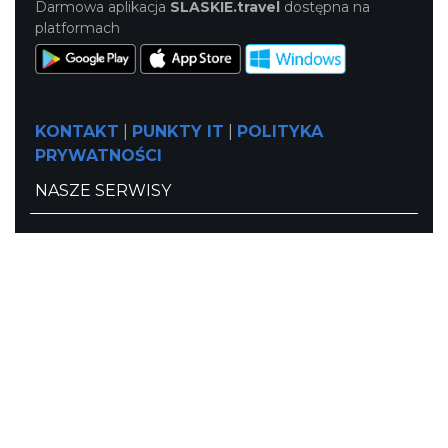
Darmowa aplikacja
SLASKIE.travel
dostępna na
platformach
KONTAKT
|
PUNKTY IT
|
POLITYKA
PRYWATNOŚCI
NASZE SERWISY
Serwis Główny
SLASKIE.travel
Tematyczne
Szlak Kulinarny "Śląskie Smaki"
Szlak Orlich Gniazd
Szlak Zabytków Techniki
Szlak Architektury Drewnianej Województwa
Śląskiego