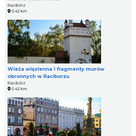
Racibórz
0.42 km
Wieża więzienna i fragmenty murów
obronnych w Raciborzu
Racibórz
0.42 km