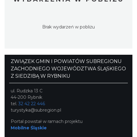
Brak wydarzeń w pobliżu
ZWIĄZEK GMIN I POWIATÓW SUBREGIONU
ZACHODNIEGO WOJEWÓDZTWA ŚLĄSKIEGO
Z SIEDZIBĄ W RYBNIKU
ul. Rudzka 13 C
44-200 Rybnik
tel.
32 42 22 446
turystyka@subregion.pl
Portal powstał w ramach projektu
Mobilne Śląskie