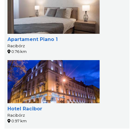
Apartament Piano 1
Racibórz
0.76 km
Hotel Racibor
Racibórz
0.97 km