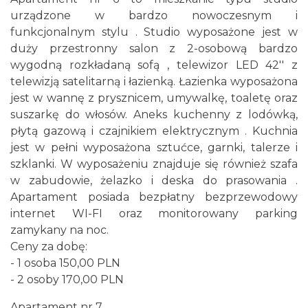
urządzone w bardzo nowoczesnym i
funkcjonalnym stylu . Studio wyposażone jest w
duży przestronny salon z 2-osobową bardzo
wygodną rozkładaną sofą , telewizor LED 42'' z
telewizją satelitarną i łazienką. Łazienka wyposażona
jest w wannę z prysznicem, umywalkę, toaletę oraz
suszarkę do włosów. Aneks kuchenny z lodówką,
płytą gazową i czajnikiem elektrycznym . Kuchnia
jest w pełni wyposażona sztućce, garnki, talerze i
szklanki. W wyposażeniu znajduje się również szafa
w zabudowie, żelazko i deska do prasowania .
Apartament posiada bezpłatny bezprzewodowy
internet WI-FI oraz monitorowany parking
zamykany na noc.
Ceny za dobę:
- 1 osoba 150,00 PLN
- 2 osoby 170,00 PLN
Apartament nr 7