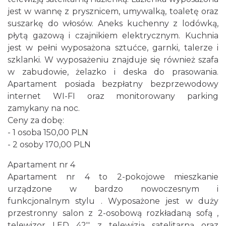
jest w wannę z prysznicem, umywalką, toaletę oraz
suszarkę do włosów. Aneks kuchenny z lodówką,
płytą gazową i czajnikiem elektrycznym. Kuchnia
jest w pełni wyposażona sztućce, garnki, talerze i
szklanki. W wyposażeniu znajduje się również szafa
w zabudowie, żelazko i deska do prasowania.
Apartament posiada bezpłatny bezprzewodowy
internet WI-FI oraz monitorowany parking
zamykany na noc.
Ceny za dobę:
- 1 osoba 150,00 PLN
- 2 osoby 170,00 PLN
Apartament nr 4
Apartament nr 4 to 2-pokojowe mieszkanie
urządzone w bardzo nowoczesnym i
funkcjonalnym stylu . Wyposażone jest w duży
przestronny salon z 2-osobową rozkładaną sofą ,
telewizor LED 42'' z telewizją satelitarną oraz