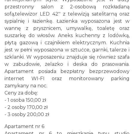
przestronny salon z 2-osobową rozkładaną
sofą,telewizor LED 42'' z telewizją satelitarną oraz
sypialnię i łazienkę. Łazienka wyposażona jest w
wannę z prysznicem, umywalkę, toaletę oraz
suszarkę do włosów. Aneks kuchenny z lodówką,
płytą gazową i czajnikiem elektrycznym. Kuchnia
jest w pełni wyposażona w sztućce, garnki, talerze i
szklanki. W wyposażeniu znajduje się również szafa
w zabudowie, żelazko i deska do prasowania.
Apartament posiada bezpłatny bezprzewodowy
internet WI-FI oraz monitorowany parking
zamykany na noc.
Ceny za dobę:
- 1 osoba 150,00 zł
- 2 osoby 170,00 zł
- 3 osoby 200,00 zł
Apartament nr 6
Apartament nr 6 to mieszkanie typu studio