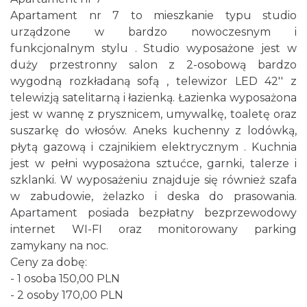
Apartament nr 7 to mieszkanie typu studio
urządzone w bardzo nowoczesnym i
funkcjonalnym stylu . Studio wyposażone jest w
duży przestronny salon z 2-osobową bardzo
wygodną rozkładaną sofą , telewizor LED 42'' z
telewizją satelitarną i łazienką. Łazienka wyposażona
jest w wannę z prysznicem, umywalkę, toaletę oraz
suszarkę do włosów. Aneks kuchenny z lodówką,
płytą gazową i czajnikiem elektrycznym . Kuchnia
jest w pełni wyposażona sztućce, garnki, talerze i
szklanki. W wyposażeniu znajduje się również szafa
w zabudowie, żelazko i deska do prasowania.
Apartament posiada bezpłatny bezprzewodowy
internet WI-FI oraz monitorowany parking
zamykany na noc.
Ceny za dobę:
- 1 osoba 150,00 PLN
- 2 osoby 170,00 PLN