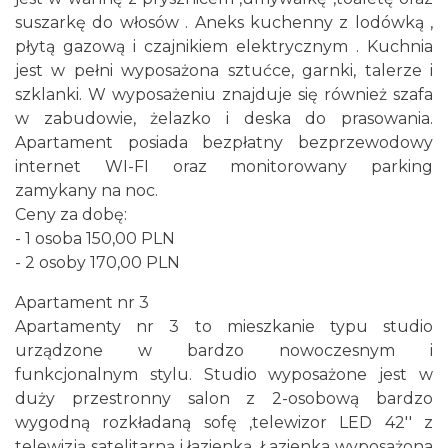
suszarkę do włosów . Aneks kuchenny z lodówką ,
płytą gazową i czajnikiem elektrycznym . Kuchnia
jest w pełni wyposażona sztućce, garnki, talerze i
szklanki. W wyposażeniu znajduje się również szafa
w zabudowie, żelazko i deska do prasowania.
Apartament posiada bezpłatny bezprzewodowy
internet WI-FI oraz monitorowany parking
zamykany na noc.
Ceny za dobę:
- 1 osoba 150,00 PLN
- 2 osoby 170,00 PLN
Apartament nr 3
Apartamenty nr 3 to mieszkanie typu studio
urządzone w bardzo nowoczesnym i
funkcjonalnym stylu. Studio wyposażone jest w
duży przestronny salon z 2-osobową bardzo
wygodną rozkładaną sofę ,telewizor LED 42'' z
telewizją satelitarną i łazienką. Łazienka wyposażona