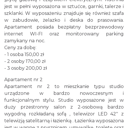
jest w pełni wyposażona w sztućce, garnki, talerze i
szklanki. W wyposażeniu znajduje się również szafa
w zabudowie, żelazko i deska do prasowania.
Apartament posiada bezpłatny bezprzewodowy
internet WI-FI oraz monitorowany parking
zamykany na noc.
Ceny za dobę:
- 1 osoba 150,00 zł
- 2 osoby 170,00 zł
- 3 osoby 200,00 zł
Apartament nr 2
Apartament nr 2 to mieszkanie typu studio
urządzone w bardzo nowoczesnym i
funkcjonalnym stylu. Studio wyposażone jest w
duży przestronny salon z 2-osobową bardzo
wygodną rozkładaną sofą , telewizor LED 42'' z
telewizją satelitarną i łazienką . Łazienka wyposażona
jest w wannę z prysznicem ,umywalkę ,toaletę oraz