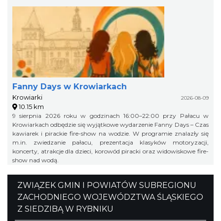
Fanny Days w Krowiarkach
Krowiarki
2026-08-09
10.15 km
9 sierpnia 2026 roku w godzinach 16:00–22:00 przy Pałacu w
Krowiarkach odbędzie się wyjątkowe wydarzenie Fanny Days – Czas
kawiarek i pirackie fire-show na wodzie. W programie znalazły się
m.in. zwiedzanie pałacu, prezentacja klasyków motoryzacji,
koncerty, atrakcje dla dzieci, korowód piracki oraz widowiskowe fire-
show nad wodą.
ZWIĄZEK GMIN I POWIATÓW SUBREGIONU
ZACHODNIEGO WOJEWÓDZTWA ŚLĄSKIEGO
Z SIEDZIBĄ W RYBNIKU