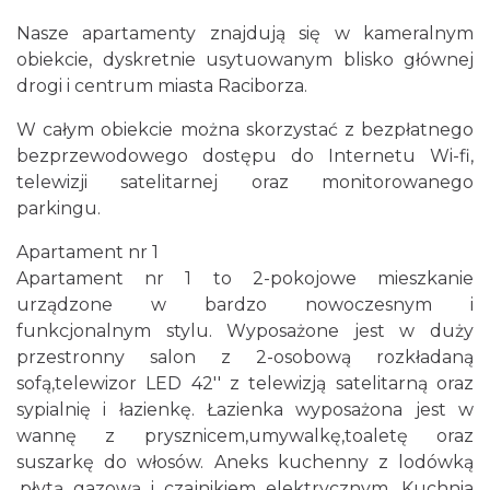
Nasze apartamenty znajdują się w kameralnym
obiekcie, dyskretnie usytuowanym blisko głównej
drogi i centrum miasta Raciborza.
W całym obiekcie można skorzystać z bezpłatnego
bezprzewodowego dostępu do Internetu Wi-fi,
telewizji satelitarnej oraz monitorowanego
parkingu.
Apartament nr 1
Apartament nr 1 to 2-pokojowe mieszkanie
urządzone w bardzo nowoczesnym i
funkcjonalnym stylu. Wyposażone jest w duży
przestronny salon z 2-osobową rozkładaną
sofą,telewizor LED 42'' z telewizją satelitarną oraz
sypialnię i łazienkę. Łazienka wyposażona jest w
wannę z prysznicem,umywalkę,toaletę oraz
suszarkę do włosów. Aneks kuchenny z lodówką
,płytą gazową i czajnikiem elektrycznym. Kuchnia