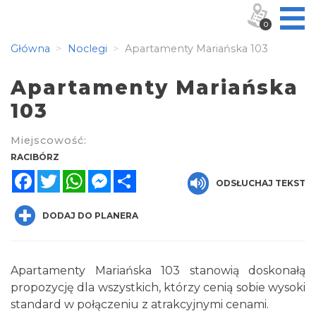
0
Główna
Noclegi
Apartamenty Mariańska 103
Apartamenty Mariańska
103
Miejscowość:
RACIBÓRZ
Facebook
Twitter
WhatsApp
Messenger
Share
ODSŁUCHAJ TEKST
DODAJ DO PLANERA
Apartamenty Mariańska 103 stanowią doskonałą
propozycję dla wszystkich, którzy cenią sobie wysoki
standard w połączeniu z atrakcyjnymi cenami.