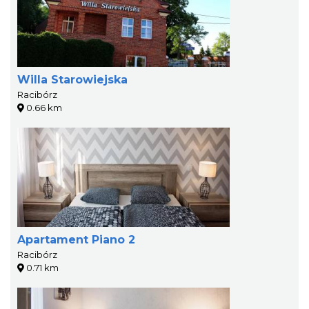
Willa Starowiejska
Racibórz
0.66 km
Apartament Piano 2
Racibórz
0.71 km