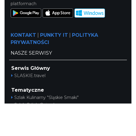
platformach
KONTAKT
|
PUNKTY IT
|
POLITYKA
PRYWATNOŚCI
NASZE SERWISY
Serwis Główny
SLASKIE.travel
Tematyczne
Szlak Kulinarny "Śląskie Smaki"
Szlak Orlich Gniazd
Szlak Zabytków Techniki
Szlak Architektury Drewnianej Województwa
Śląskiego
Industriada