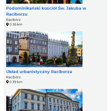
Podominikański kościół Św. Jakuba w
Raciborzu
Racibórz
0.36 km
Układ urbanistyczny Raciborza
Racibórz
0.39 km