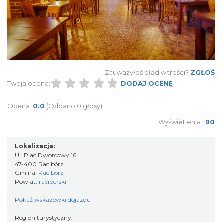
Zauważyłeś błąd w treści?
ZGŁOŚ
Twoja ocena:
DODAJ OCENĘ
Ocena:
0.0
(Oddano 0 głosy)
Wyświetlenia:
90
Lokalizacja:
Ul. Plac Dworcowy 16
47-400 Racibórz
Gmina:
Racibórz
Powiat:
raciborski
Pokaż wskazówki dojazdu
Region turystyczny: