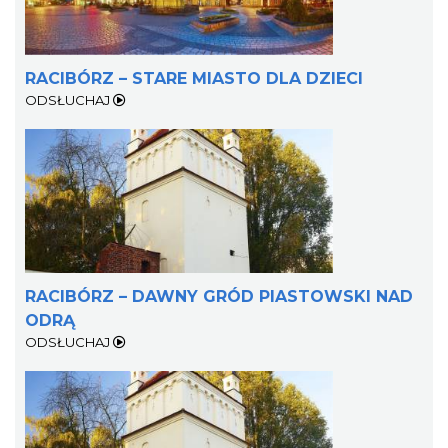
RACIBÓRZ – STARE MIASTO DLA DZIECI
ODSŁUCHAJ
RACIBÓRZ – DAWNY GRÓD PIASTOWSKI NAD
ODRĄ
ODSŁUCHAJ