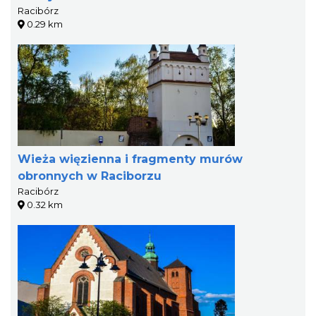
Racibórz
0.29 km
Wieża więzienna i fragmenty murów
obronnych w Raciborzu
Racibórz
0.32 km