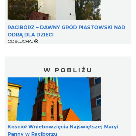
RACIBÓRZ – DAWNY GRÓD PIASTOWSKI NAD
ODRĄ DLA DZIECI
ODSŁUCHAJ
W POBLIŻU
Kościół Wniebowzięcia Najświętszej Maryi
Panny w Raciborzu