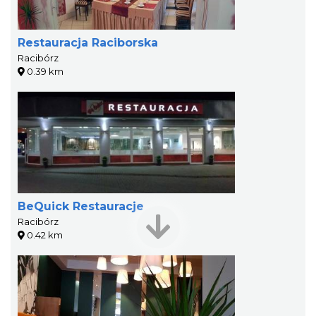
Restauracja Raciborska
Racibórz
0.39 km
BeQuick Restauracje
Racibórz
0.42 km