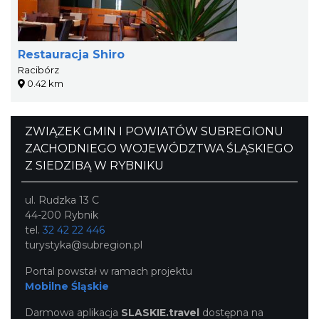
Restauracja Shiro
Racibórz
0.42 km
ZWIĄZEK GMIN I POWIATÓW SUBREGIONU
ZACHODNIEGO WOJEWÓDZTWA ŚLĄSKIEGO
Z SIEDZIBĄ W RYBNIKU
ul. Rudzka 13 C
44-200 Rybnik
tel.
32 42 22 446
turystyka@subregion.pl
Portal powstał w ramach projektu
Mobilne Śląskie
Darmowa aplikacja
SLASKIE.travel
dostępna na