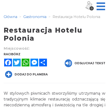
0
Główna
Gastronomia
Restauracja Hotelu Polonia
Restauracja Hotelu
Polonia
Miejscowość:
RACIBÓRZ
Facebook
Twitter
WhatsApp
Messenger
Share
ODSŁUCHAJ TEKST
DODAJ DO PLANERA
W stylowych piwnicach stworzyliśmy utrzymaną w
tradycyjnym klimacie restaurację odznaczającą się
niecodzienną atmosferą i świeżością na tle drogiej i