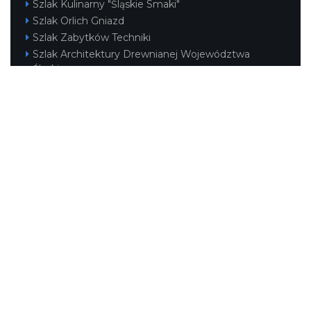
Szlak Kulinarny "Śląskie Smaki"
Szlak Orlich Gniazd
Szlak Zabytków Techniki
Szlak Architektury Drewnianej Województwa
Śląskiego
Industriada
Juromania
Szlak Przyrody
Śląskie z dzieckiem
Śląskie po zdrowie
Narty w Śląskim
Rowerem przez Śląskie
Kajakiem przez Śląskie
Regionalne
Beskidy
Śląsk Cieszyński
Jura Krakowsko-Częstochowska
Kraina Górnej Odry
Górnośląsko-Zagłębiowska Metropolia