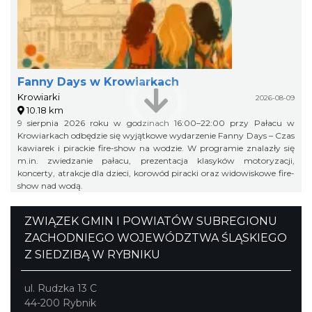
Fanny Days w Krowiarkach
Krowiarki
2026-08-09
10.18 km
9 sierpnia 2026 roku w godzinach 16:00–22:00 przy Pałacu w
Krowiarkach odbędzie się wyjątkowe wydarzenie Fanny Days – Czas
kawiarek i pirackie fire-show na wodzie. W programie znalazły się
m.in. zwiedzanie pałacu, prezentacja klasyków motoryzacji,
koncerty, atrakcje dla dzieci, korowód piracki oraz widowiskowe fire-
show nad wodą.
ZWIĄZEK GMIN I POWIATÓW SUBREGIONU
ZACHODNIEGO WOJEWÓDZTWA ŚLĄSKIEGO
Z SIEDZIBĄ W RYBNIKU
ul. Rudzka 13 C
44-200 Rybnik