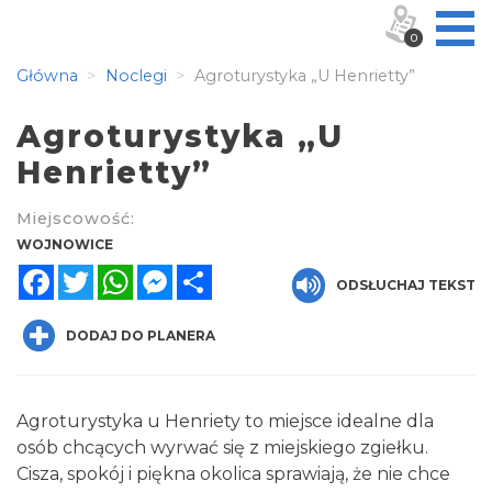
0
Główna
Noclegi
Agroturystyka „U Henrietty”
Agroturystyka „U
Henrietty”
Miejscowość:
WOJNOWICE
Facebook
Twitter
WhatsApp
Messenger
Share
ODSŁUCHAJ TEKST
DODAJ DO PLANERA
Agroturystyka u Henriety to miejsce idealne dla
osób chcących wyrwać się z miejskiego zgiełku.
Cisza, spokój i piękna okolica sprawiają, że nie chce