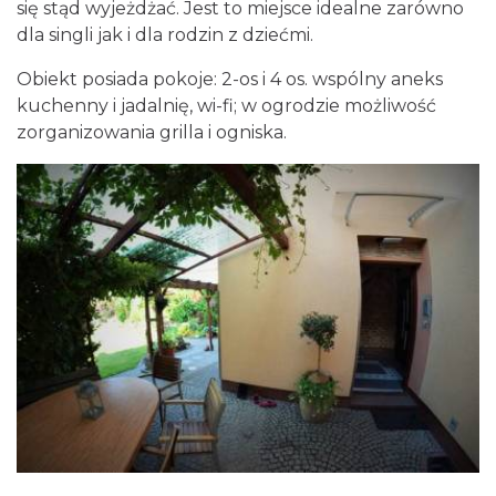
się stąd wyjeżdżać. Jest to miejsce idealne zarówno
dla singli jak i dla rodzin z dziećmi.
Obiekt posiada pokoje: 2-os i 4 os. wspólny aneks
kuchenny i jadalnię, wi-fi; w ogrodzie możliwość
zorganizowania grilla i ogniska.