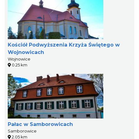
Kościół Podwyższenia Krzyża Świętego w
Wojnowicach
Wojnowice
0.25 km
Pałac w Samborowicach
Samborowice
2.05 km