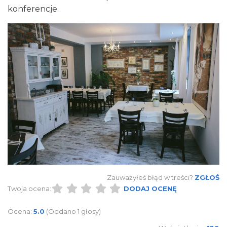
konferencje.
Zauważyłeś błąd w treści?
ZGŁOŚ
Twoja ocena:
DODAJ OCENĘ
Ocena:
5.0
(Oddano 1 głosy)