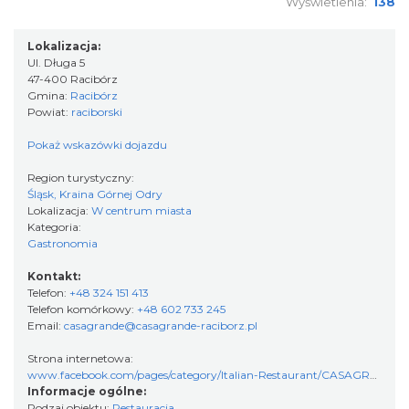
Wyświetlenia:
138
Lokalizacja:
Ul. Długa 5
47-400 Racibórz
Gmina:
Racibórz
Powiat:
raciborski
Pokaż wskazówki dojazdu
Region turystyczny:
Śląsk, Kraina Górnej Odry
Lokalizacja:
W centrum miasta
Kategoria:
Gastronomia
Kontakt:
Telefon:
+48 324 151 413
Telefon komórkowy:
+48 602 733 245
Email:
casagrande@casagrande-raciborz.pl
Strona internetowa:
www.facebook.com/pages/category/Italian-Restaurant/CASAGRANDE-307230662627789
Informacje ogólne:
Rodzaj obiektu:
Restauracja