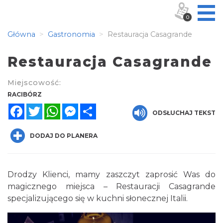
0
Główna
Gastronomia
Restauracja Casagrande
Restauracja Casagrande
Miejscowość:
RACIBÓRZ
Facebook
Twitter
WhatsApp
Messenger
Share
ODSŁUCHAJ TEKST
DODAJ DO PLANERA
Drodzy Klienci, mamy zaszczyt zaprosić Was do
magicznego miejsca – Restauracji Casagrande
specjalizującego się w kuchni słonecznej Italii.