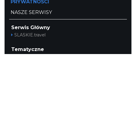
PRYWATNOŚCI
NASZE SERWISY
Serwis Główny
SLASKIE.travel
Tematyczne
Szlak Kulinarny "Śląskie Smaki"
Szlak Orlich Gniazd
Szlak Zabytków Techniki
Szlak Architektury Drewnianej Województwa
Śląskiego
Industriada
Juromania
Szlak Przyrody
Śląskie z dzieckiem
Śląskie po zdrowie
Narty w Śląskim
Rowerem przez Śląskie