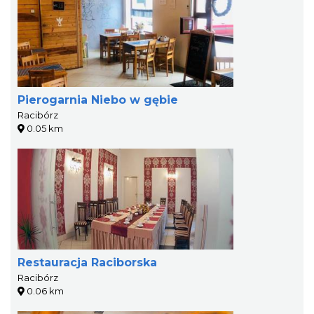
Pierogarnia Niebo w gębie
Racibórz
0.05 km
Restauracja Raciborska
Racibórz
0.06 km