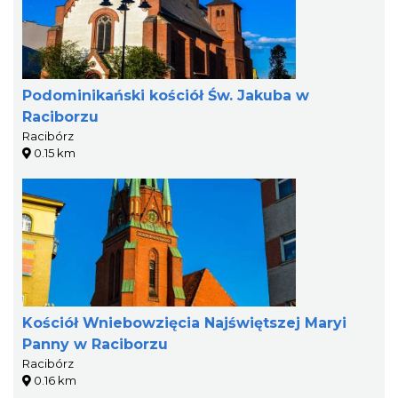
Podominikański kościół Św. Jakuba w
Raciborzu
Racibórz
0.15 km
Kościół Wniebowzięcia Najświętszej Maryi
Panny w Raciborzu
Racibórz
0.16 km