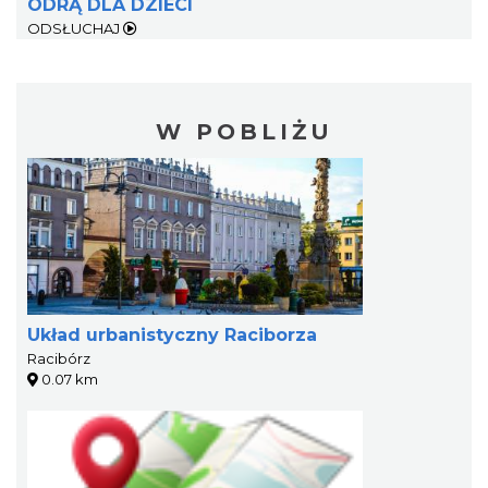
ODRĄ DLA DZIECI
ODSŁUCHAJ
W POBLIŻU
Układ urbanistyczny Raciborza
Racibórz
0.07 km