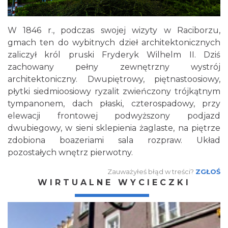
W 1846 r., podczas swojej wizyty w Raciborzu,
gmach ten do wybitnych dzieł architektonicznych
zaliczył król pruski Fryderyk Wilhelm II. Dziś
zachowany pełny zewnętrzny wystrój
architektoniczny. Dwupiętrowy, piętnastoosiowy,
płytki siedmioosiowy ryzalit zwieńczony trójkątnym
tympanonem, dach płaski, czterospadowy, przy
elewacji frontowej podwyższony podjazd
dwubiegowy, w sieni sklepienia żaglaste, na piętrze
zdobiona boazeriami sala rozpraw. Układ
pozostałych wnętrz pierwotny.
Zauważyłeś błąd w treści?
ZGŁOŚ
WIRTUALNE WYCIECZKI