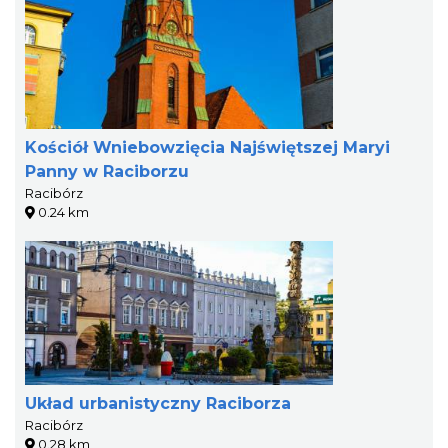
Kościół Wniebowzięcia Najświętszej Maryi
Panny w Raciborzu
Racibórz
0.24 km
Układ urbanistyczny Raciborza
Racibórz
0.28 km