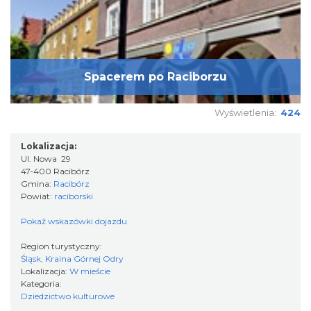
Spacerem po Raciborzu
Wyświetlenia:
424
Lokalizacja:
Ul. Nowa 29
47-400 Racibórz
Gmina:
Racibórz
Powiat:
raciborski
Pokaż wskazówki dojazdu
Region turystyczny:
Śląsk, Kraina Górnej Odry
Lokalizacja:
W mieście
Kategoria:
Dziedzictwo kulturowe