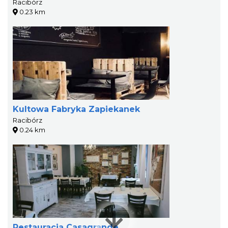
Racibórz
0.23 km
Kultowa Fabryka Zapiekanek
Racibórz
0.24 km
Restauracja Casagrande