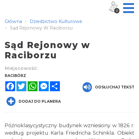
0
Główna
Dziedzictwo Kulturowe
Sąd Rejonowy W Raciborzu
Sąd Rejonowy w
Raciborzu
Miejscowość:
RACIBÓRZ
Facebook
Twitter
WhatsApp
Messenger
Share
ODSŁUCHAJ TEKST
DODAJ DO PLANERA
Późnoklasycystyczny budynek wzniesiony w 1826 r.
według projektu Karla Friedricha Schinkla. Obiekt