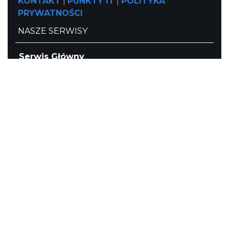
KONTAKT
|
PUNKTY IT
|
POLITYKA
PRYWATNOŚCI
NASZE SERWISY
Serwis Główny
SLASKIE.travel
Tematyczne
Szlak Kulinarny "Śląskie Smaki"
Szlak Orlich Gniazd
Szlak Zabytków Techniki
Szlak Architektury Drewnianej Województwa
Śląskiego
Industriada
Juromania
Szlak Przyrody
Śląskie z dzieckiem
Śląskie po zdrowie
Narty w Śląskim