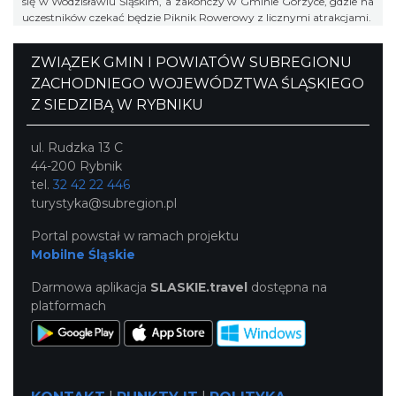
się w Wodzisławiu Śląskim, a zakończy w Gminie Gorzyce, gdzie na
uczestników czekać będzie Piknik Rowerowy z licznymi atrakcjami.
ZWIĄZEK GMIN I POWIATÓW SUBREGIONU
ZACHODNIEGO WOJEWÓDZTWA ŚLĄSKIEGO
Z SIEDZIBĄ W RYBNIKU
ul. Rudzka 13 C
44-200 Rybnik
tel.
32 42 22 446
turystyka@subregion.pl
Portal powstał w ramach projektu
Mobilne Śląskie
Darmowa aplikacja
SLASKIE.travel
dostępna na
platformach