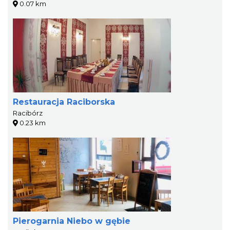
0.07 km
Restauracja Raciborska
Racibórz
0.23 km
Pierogarnia Niebo w gębie