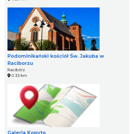
Podominikański kościół Św. Jakuba w
Raciborzu
Racibórz
0.33 km
Galeria Kopyto