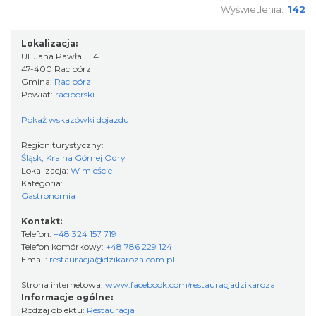
Wyświetlenia:
142
Lokalizacja:
Ul. Jana Pawła II 14
47-400 Racibórz
Gmina:
Racibórz
Powiat:
raciborski
Pokaż wskazówki dojazdu
Region turystyczny:
Śląsk, Kraina Górnej Odry
Lokalizacja:
W mieście
Kategoria:
Gastronomia
Kontakt:
Telefon:
+48 324 157 719
Telefon komórkowy:
+48 786 229 124
Email:
restauracja@dzikaroza.com.pl
Strona internetowa:
www.facebook.com/restauracjadzikaroza
Informacje ogólne:
Rodzaj obiektu:
Restauracja