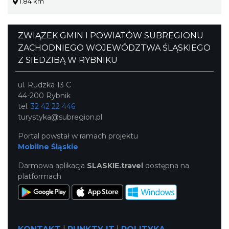
1.84 km
ZWIĄZEK GMIN I POWIATÓW SUBREGIONU
ZACHODNIEGO WOJEWÓDZTWA ŚLĄSKIEGO
Z SIEDZIBĄ W RYBNIKU
ul. Rudzka 13 C
44-200 Rybnik
tel.
32 42 22 446
turystyka@subregion.pl
Portal powstał w ramach projektu
Mobilne Śląskie
Darmowa aplikacja
SLASKIE.travel
dostępna na
platformach