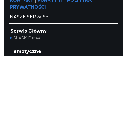
KONTAKT
|
PUNKTY IT
|
POLITYKA
PRYWATNOŚCI
NASZE SERWISY
Serwis Główny
SLASKIE.travel
Tematyczne
Szlak Kulinarny "Śląskie Smaki"
Szlak Orlich Gniazd
Szlak Zabytków Techniki
Szlak Architektury Drewnianej Województwa
Śląskiego
Industriada
Juromania
Szlak Przyrody
Śląskie z dzieckiem
Śląskie po zdrowie
Narty w Śląskim