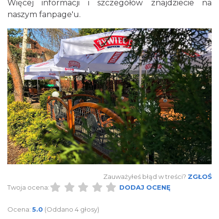
Więcej informacji i szczegółów znajdziecie na
naszym fanpage'u.
Zauważyłeś błąd w treści?
ZGŁOŚ
Twoja ocena:
DODAJ OCENĘ
Ocena:
5.0
(Oddano 4 głosy)