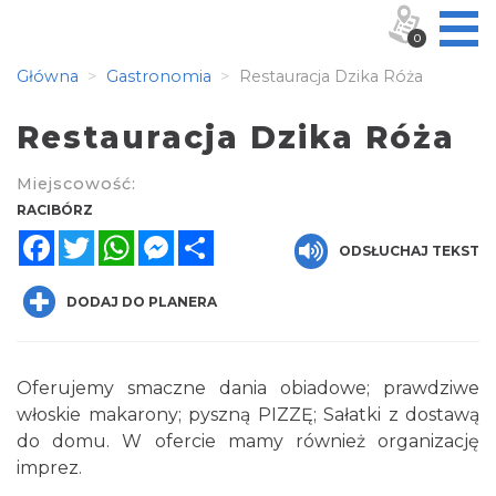
0
Główna
Gastronomia
Restauracja Dzika Róża
Restauracja Dzika Róża
Miejscowość:
RACIBÓRZ
Facebook
Twitter
WhatsApp
Messenger
Share
ODSŁUCHAJ TEKST
DODAJ DO PLANERA
Oferujemy smaczne dania obiadowe; prawdziwe
włoskie makarony; pyszną PIZZĘ; Sałatki z dostawą
do domu. W ofercie mamy również organizację
imprez.