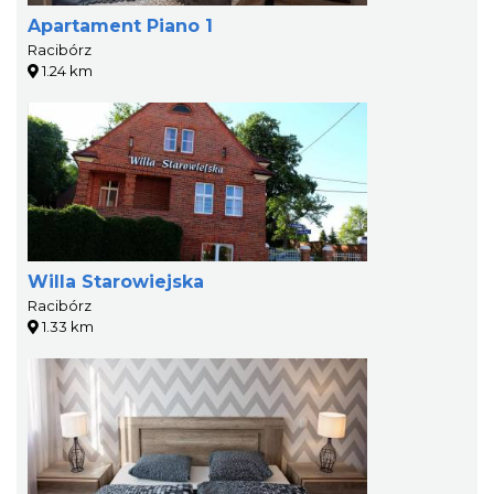
Apartament Piano 1
Racibórz
1.24 km
Willa Starowiejska
Racibórz
1.33 km