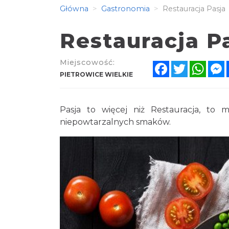
Główna
Gastronomia
Restauracja Pasja
Restauracja P
Miejscowość:
Facebook
Twitter
What
PIETROWICE WIELKIE
Pasja to więcej niż Restauracja, to 
niepowtarzalnych smaków.