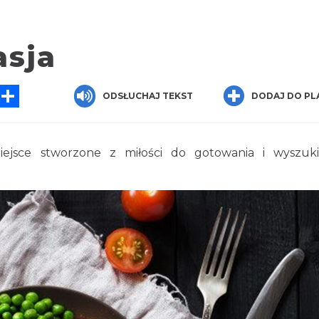
asja
sApp
Messenger
Share
ODSŁUCHAJ TEKST
DODAJ DO PL
miejsce stworzone z miłości do gotowania i wyszuk