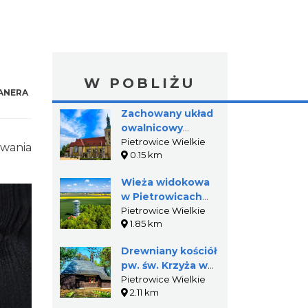
W POBLIŻU
ANERA
Zachowany układ
owalnicowy
Pietrowic
Pietrowice Wielkie
iwania
0.15 km
Wielkich
Wieża widokowa
w Pietrowicach
Wielkich
Pietrowice Wielkie
1.85 km
Drewniany kościół
pw. św. Krzyża w
Pietrowicach
Pietrowice Wielkie
2.11 km
Wielkich