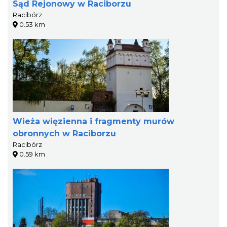
Sąd Rejonowy w Raciborzu
Racibórz
0.53 km
Wieża więzienna i fragmenty murów
obronnych w Raciborzu
Racibórz
0.59 km