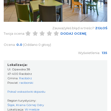
Zauważyłeś błąd w treści?
ZGŁOŚ
Twoja ocena:
DODAJ OCENĘ
Ocena:
0.0
(Oddano 0 głosy)
Wyświetlenia:
135
Lokalizacja:
Ul. Opawska 38
47-400 Racibórz
Gmina:
Racibórz
Powiat:
raciborski
Pokaż wskazówki dojazdu
Region turystyczny:
Śląsk, Kraina Górnej Odry
Lokalizacja:
W mieście