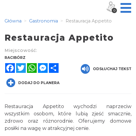
0
Główna
Gastronomia
Restauracja Appetito
Restauracja Appetito
Miejscowość:
RACIBÓRZ
Facebook
Twitter
WhatsApp
Messenger
Share
ODSŁUCHAJ TEKST
DODAJ DO PLANERA
Restauracja Appetito wychodzi naprzeciw
wszystkim osobom, które lubią zjeść smacznie,
zdrowo oraz różnorodnie. Oferujemy domowe
posiłki na wagę w atrakcyjnej cenie.