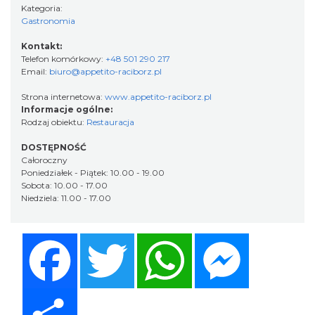
Kategoria:
Gastronomia
Kontakt:
Telefon komórkowy:
+48 501 290 217
Email:
biuro@appetito-raciborz.pl
Strona internetowa:
www.appetito-raciborz.pl
Informacje ogólne:
Rodzaj obiektu:
Restauracja
DOSTĘPNOŚĆ
Całoroczny
Poniedziałek - Piątek: 10.00 - 19.00
Sobota: 10.00 - 17.00
Niedziela: 11.00 - 17.00
Facebook
Twitter
WhatsApp
Messenger
Share