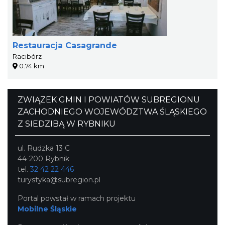
Restauracja Casagrande
Racibórz
0.74 km
ZWIĄZEK GMIN I POWIATÓW SUBREGIONU
ZACHODNIEGO WOJEWÓDZTWA ŚLĄSKIEGO
Z SIEDZIBĄ W RYBNIKU
ul. Rudzka 13 C
44-200 Rybnik
tel.
32 42 22 446
turystyka@subregion.pl
Portal powstał w ramach projektu
Mobilne Śląskie