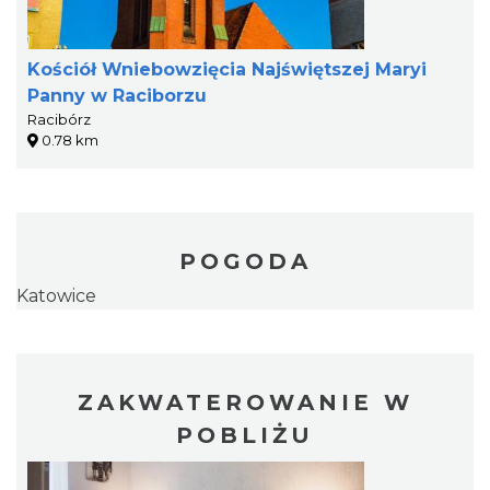
Kościół Wniebowzięcia Najświętszej Maryi
Panny w Raciborzu
Racibórz
0.78 km
POGODA
Katowice
ZAKWATEROWANIE W
POBLIŻU