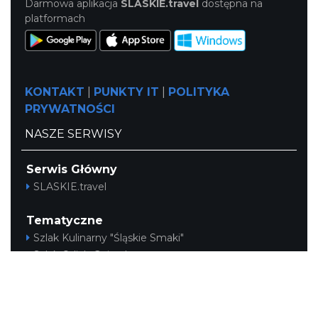
Darmowa aplikacja
SLASKIE.travel
dostępna na
platformach
KONTAKT
|
PUNKTY IT
|
POLITYKA
PRYWATNOŚCI
NASZE SERWISY
Serwis Główny
SLASKIE.travel
Tematyczne
Szlak Kulinarny "Śląskie Smaki"
Szlak Orlich Gniazd
Szlak Zabytków Techniki
Szlak Architektury Drewnianej Województwa
Śląskiego