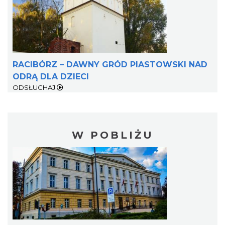
RACIBÓRZ – DAWNY GRÓD PIASTOWSKI NAD
ODRĄ DLA DZIECI
ODSŁUCHAJ
W POBLIŻU