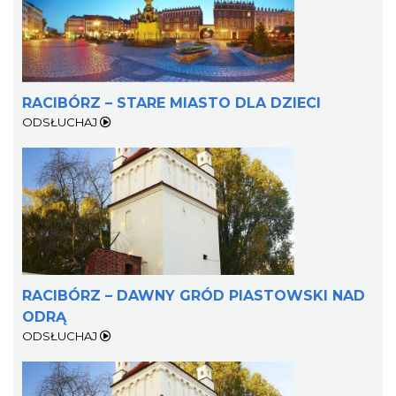
RACIBÓRZ – STARE MIASTO DLA DZIECI
ODSŁUCHAJ
RACIBÓRZ – DAWNY GRÓD PIASTOWSKI NAD
ODRĄ
ODSŁUCHAJ