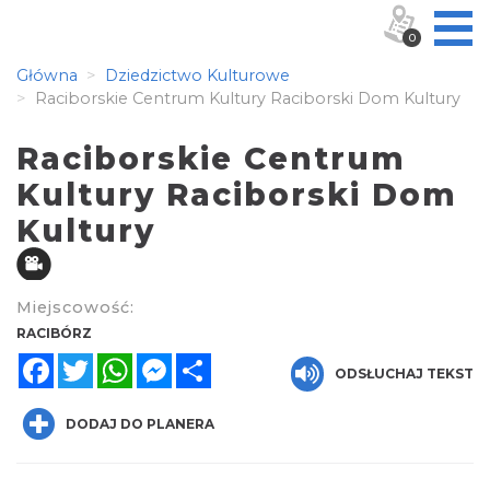
0
Główna
Dziedzictwo Kulturowe
Raciborskie Centrum Kultury Raciborski Dom Kultury
Raciborskie Centrum
Kultury Raciborski Dom
Kultury
Miejscowość:
RACIBÓRZ
Facebook
Twitter
WhatsApp
Messenger
Share
ODSŁUCHAJ TEKST
DODAJ DO PLANERA