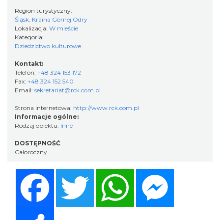
Region turystyczny:
Śląsk, Kraina Górnej Odry
Lokalizacja:
W mieście
Kategoria:
Dziedzictwo kulturowe
Kontakt:
Telefon:
+48 324 153 172
Fax:
+48 324 152 540
Email:
sekretariat@rck.com.pl
Strona internetowa:
http://www.rck.com.pl
Informacje ogólne:
Rodzaj obiektu:
Inne
DOSTĘPNOŚĆ
Całoroczny
Facebook
Twitter
WhatsApp
Messenger
Share