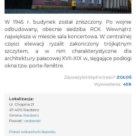
W 1945 r. budynek został zniszczony. Po wojnie
odbudowany, obecnie siedziba RCK. Wewnątrz
największa w mieście sala koncertowa. W centralnej
części elewacji ryzalit zakończony trójkątnym
szczytem, a w nim charakterystyczne dla
architektury pałacowej XVII-XIX w., sięgające podłogi
okna tzw. porte-fenêtre.
Zauważyłeś błąd w treści?
ZGŁOŚ
Wyświetlenia:
458
Lokalizacja:
Ul. Chopina 21
47-400 Racibórz
Gmina:
Racibórz
Powiat:
raciborski
Pokaż wskazówki dojazdu