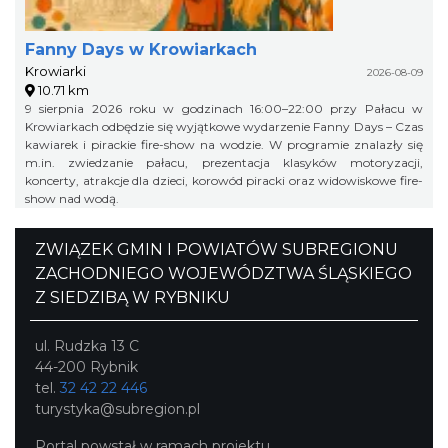
Fanny Days w Krowiarkach
Krowiarki
2026-08-09
10.71 km
9 sierpnia 2026 roku w godzinach 16:00–22:00 przy Pałacu w
Krowiarkach odbędzie się wyjątkowe wydarzenie Fanny Days – Czas
kawiarek i pirackie fire-show na wodzie. W programie znalazły się
m.in. zwiedzanie pałacu, prezentacja klasyków motoryzacji,
koncerty, atrakcje dla dzieci, korowód piracki oraz widowiskowe fire-
show nad wodą.
ZWIĄZEK GMIN I POWIATÓW SUBREGIONU
ZACHODNIEGO WOJEWÓDZTWA ŚLĄSKIEGO
Z SIEDZIBĄ W RYBNIKU
ul. Rudzka 13 C
44-200 Rybnik
tel.
32 42 22 446
turystyka@subregion.pl
Portal powstał w ramach projektu