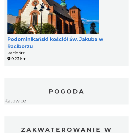
Podominikański kościół Św. Jakuba w
Raciborzu
Racibórz
0.23 km
POGODA
Katowice
ZAKWATEROWANIE W