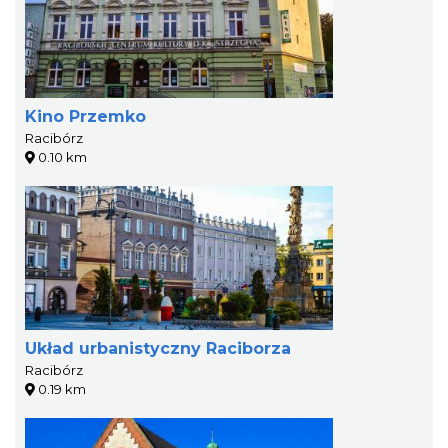
Kino Przemko
Racibórz
0.10 km
Układ urbanistyczny Raciborza
Racibórz
0.19 km