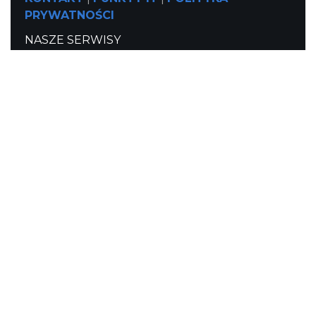
PRYWATNOŚCI
NASZE SERWISY
Serwis Główny
SLASKIE.travel
Tematyczne
Szlak Kulinarny "Śląskie Smaki"
Szlak Orlich Gniazd
Szlak Zabytków Techniki
Szlak Architektury Drewnianej Województwa
Śląskiego
Industriada
Juromania
Szlak Przyrody
Śląskie z dzieckiem
Śląskie po zdrowie
Narty w Śląskim