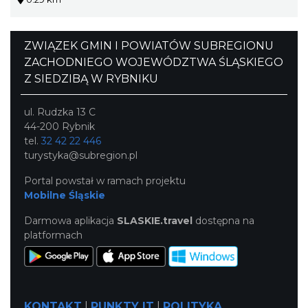
ZWIĄZEK GMIN I POWIATÓW SUBREGIONU
ZACHODNIEGO WOJEWÓDZTWA ŚLĄSKIEGO
Z SIEDZIBĄ W RYBNIKU
ul. Rudzka 13 C
44-200 Rybnik
tel.
32 42 22 446
turystyka@subregion.pl
Portal powstał w ramach projektu
Mobilne Śląskie
Darmowa aplikacja
SLASKIE.travel
dostępna na
platformach
KONTAKT
|
PUNKTY IT
|
POLITYKA