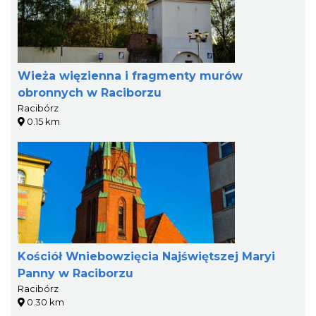
Wieża więzienna i fragmenty murów
obronnych w Raciborzu
Racibórz
0.15 km
Kościół Wniebowzięcia Najświętszej Maryi
Panny w Raciborzu
Racibórz
0.30 km