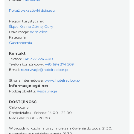
Pokaż wskazówki dojazdu
Region turystyczny:
Śląsk, Kraina Górnej Odry
Lokalizacja:
W mieście
Kategoria:
Gastronomia
Kontakt:
Telefon:
+48 327 224 400
Telefon komórkowy:
+48 694 374 509
Email:
rezerwacje@hotelracibor.pl
Strona internetowa:
www.hotelracibor.pl
Informacje ogólne:
Rodzaj obiektu:
Restauracja
DOSTĘPNOŚĆ
Całoroczny
Poniedziałek - Sobota: 14.00 - 22.00
Niedziela: 12.00 - 20.00
W tygodniu kuchnia przyjmuje zamówienia do godz. 21:30,
natomiast w niedziele do godz. 19:30.