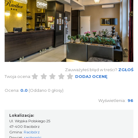
Zauważyłeś błąd w treści?
ZGŁOŚ
Twoja ocena:
DODAJ OCENĘ
Ocena:
0.0
(Oddano 0 głosy)
Wyświetlenia:
96
Lokalizacja:
Ul. Wojska Polskiego 25
47-400 Racibórz
Gmina:
Racibórz
Powiat:
raciborski