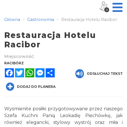
0
Główna
Gastronomia
Restauracja Hotelu Racibor
Restauracja Hotelu
Racibor
Miejscowość:
RACIBÓRZ
Facebook
Twitter
WhatsApp
Messenger
Share
ODSŁUCHAJ TEKST
DODAJ DO PLANERA
Wyśmienite posiłki przygotowywane przez naszego
Szefa Kuchni Panią Leokadię Piechówkę, jak
również elegancki, stylowy wystrój oraz miła i