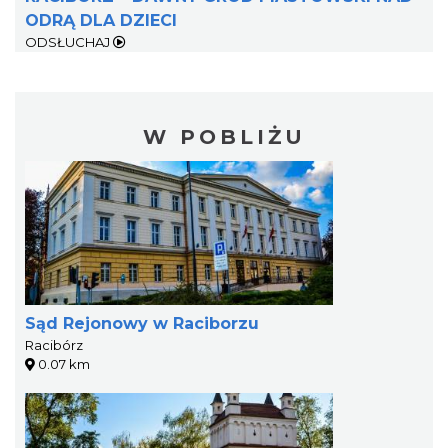
ODRĄ DLA DZIECI
ODSŁUCHAJ
W POBLIŻU
Sąd Rejonowy w Raciborzu
Racibórz
0.07 km