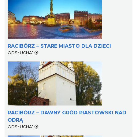
RACIBÓRZ – STARE MIASTO DLA DZIECI
ODSŁUCHAJ
RACIBÓRZ – DAWNY GRÓD PIASTOWSKI NAD
ODRĄ
ODSŁUCHAJ