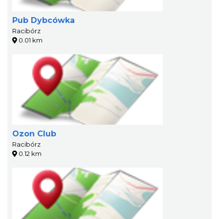
Pub Dybcówka
Racibórz
0.01 km
Ozon Club
Racibórz
0.12 km