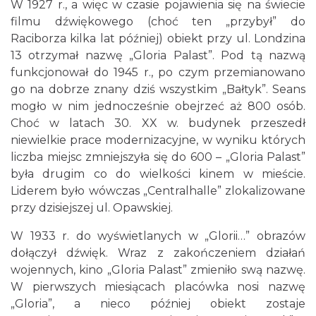
W 1927 r., a więc w czasie pojawienia się na świecie
filmu dźwiękowego (choć ten „przybył” do
Raciborza kilka lat później) obiekt przy ul. Londzina
13 otrzymał nazwę „Gloria Palast”. Pod tą nazwą
funkcjonował do 1945 r., po czym przemianowano
go na dobrze znany dziś wszystkim „Bałtyk”. Seans
mogło w nim jednocześnie obejrzeć aż 800 osób.
Choć w latach 30. XX w. budynek przeszedł
niewielkie prace modernizacyjne, w wyniku których
liczba miejsc zmniejszyła się do 600 – „Gloria Palast”
była drugim co do wielkości kinem w mieście.
Liderem było wówczas „Centralhalle” zlokalizowane
przy dzisiejszej ul. Opawskiej.
W 1933 r. do wyświetlanych w „Glorii…” obrazów
dołączył dźwięk. Wraz z zakończeniem działań
wojennych, kino „Gloria Palast” zmieniło swą nazwę.
W pierwszych miesiącach placówka nosi nazwę
„Gloria”, a nieco później obiekt zostaje