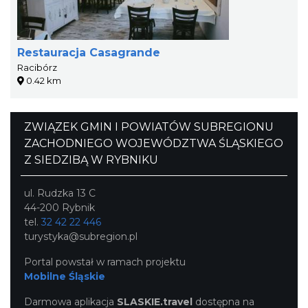
Restauracja Casagrande
Racibórz
0.42 km
ZWIĄZEK GMIN I POWIATÓW SUBREGIONU
ZACHODNIEGO WOJEWÓDZTWA ŚLĄSKIEGO
Z SIEDZIBĄ W RYBNIKU
ul. Rudzka 13 C
44-200 Rybnik
tel.
32 42 22 446
turystyka@subregion.pl
Portal powstał w ramach projektu
Mobilne Śląskie
Darmowa aplikacja
SLASKIE.travel
dostępna na