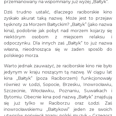
przemianowany na wspomniany już wyżej „Bałtyk”.
Dziś trudno ustalić, dlaczego raciborskie kino
zyskało akurat taką nazwę. Może jest to przejaw
tęsknoty za Morzem Bałtyckim? „Bałtyk” (jako nazwa
kina), podobnie jak pobyt nad morzem kojarzy się
niektórym osobom z miejscem relaksu i
odpoczynku. Dla innych zaś „Bałtyk” to już nazwa
własna, nieodnosząca się w żaden sposób do
polskiego morza.
Warto jednak zauważyć, że raciborskie kino nie było
jedynym w kraju noszącym tą nazwę. W ciągu lat
kina „Bałtyk” (poza Raciborzem) funkcjonowały
również w Łodzi, Sopocie, Brzesku, Inowrocławiu,
Szczecinie, Włocławku, Poznaniu, Suwałkach i
Bytomiu. Obecnie kina pod nazwą „Bałtyk” znajdują
się już tylko w Raciborzu oraz Łodzi. Zaś
inowrocławskiemu „Bałtykowi” jeden ze swoich
utworów poświęcił znany polski muzyk – Grzegorz