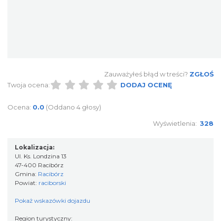
Zauważyłeś błąd w treści?
ZGŁOŚ
Twoja ocena:
DODAJ OCENĘ
Ocena:
0.0
(Oddano 4 głosy)
Wyświetlenia:
328
Lokalizacja:
Ul. Ks. Londzina 13
47-400 Racibórz
Gmina:
Racibórz
Powiat:
raciborski
Pokaż wskazówki dojazdu
Region turystyczny: