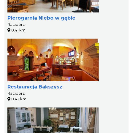
Pierogarnia Niebo w gębie
Racibórz
0.41 km
Restauracja Bakszysz
Racibórz
0.42 km