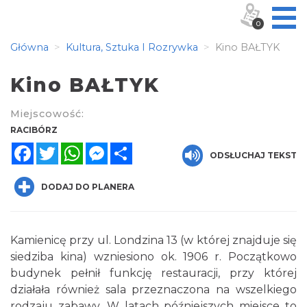
0
Główna
Kultura, Sztuka I Rozrywka
Kino BAŁTYK
Kino BAŁTYK
Miejscowość:
RACIBÓRZ
Facebook
Twitter
WhatsApp
Messenger
Share
ODSŁUCHAJ TEKST
DODAJ DO PLANERA
Kamienicę przy ul. Londzina 13 (w której znajduje się
siedziba kina) wzniesiono ok. 1906 r. Początkowo
budynek pełnił funkcję restauracji, przy której
działała również sala przeznaczona na wszelkiego
rodzaju zabawy. W latach późniejszych miejsce to