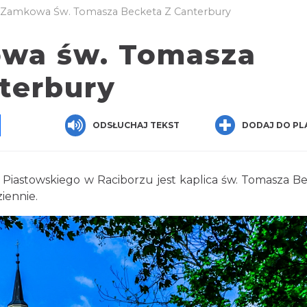
 Zamkowa Św. Tomasza Becketa Z Canterbury
owa św. Tomasza
terbury
pp
senger
Share
ODSŁUCHAJ TEKST
DODAJ DO PL
iastowskiego w Raciborzu jest kaplica św. Tomasza B
iennie.