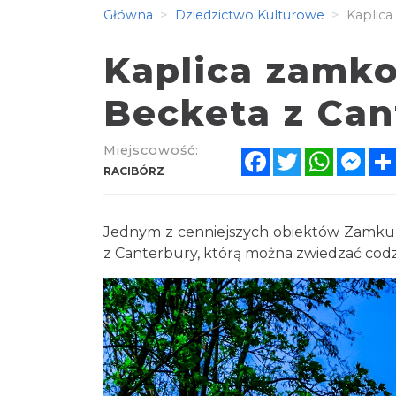
Główna
Dziedzictwo Kulturowe
Kaplica
Kaplica zamk
Becketa z Can
Miejscowość:
Facebook
Twitter
WhatsA
Mes
RACIBÓRZ
Jednym z cenniejszych obiektów Zamku P
z Canterbury, którą można zwiedzać codz