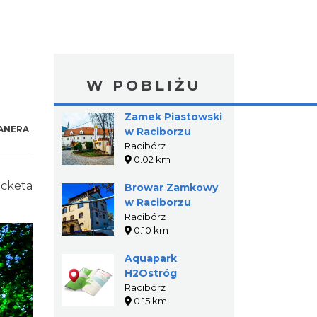
W POBLIŻU
Zamek Piastowski
ANERA
w Raciborzu
Racibórz
0.02 km
ecketa
Browar Zamkowy
w Raciborzu
Racibórz
0.10 km
Aquapark
H2Ostróg
Racibórz
0.15 km