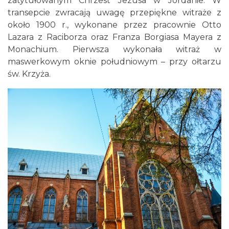
zatytułowanym Chrzest Jezusa w Jordanie. W
transepcie zwracają uwagę przepiękne witraże z
około 1900 r., wykonane przez pracownie Otto
Lazara z Raciborza oraz Franza Borgiasa Mayera z
Monachium. Pierwsza wykonała witraż w
maswerkowym oknie południowym – przy ołtarzu
św. Krzyża.