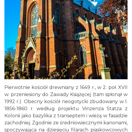
Pierwotnie kościół drewniany z 1649 r., w 2. poł. XVII
w. przeniesiony do Zawady Książęcej (tam spłonął w
1992 r.). Obecny kościół neogotycki zbudowany w l.
1856-1860 r. według projektu Vinzenza Statza z
Kolonii jako bazylika z transeptem i wieżą w fasadzie
zachodniej. Zgodnie ze średniowiecznymi kanonami,
spoczywająca na dziesięciu filarach piaskowcowych