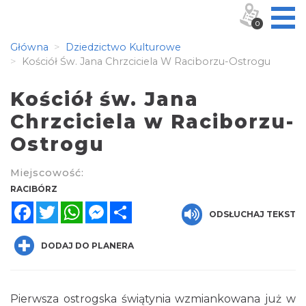
0
Główna
Dziedzictwo Kulturowe
Kościół Św. Jana Chrzciciela W Raciborzu-Ostrogu
Kościół św. Jana
Chrzciciela w Raciborzu-
Ostrogu
Miejscowość:
RACIBÓRZ
Facebook
Twitter
WhatsApp
Messenger
Share
ODSŁUCHAJ TEKST
DODAJ DO PLANERA
Pierwsza ostrogska świątynia wzmiankowana już w