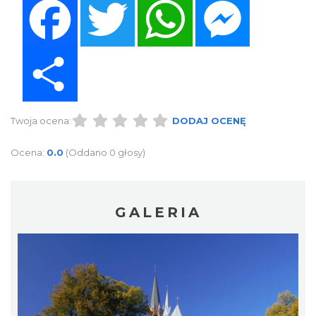
Share
Twoja ocena:
DODAJ OCENĘ
Ocena:
0.0
(Oddano 0 głosy)
GALERIA