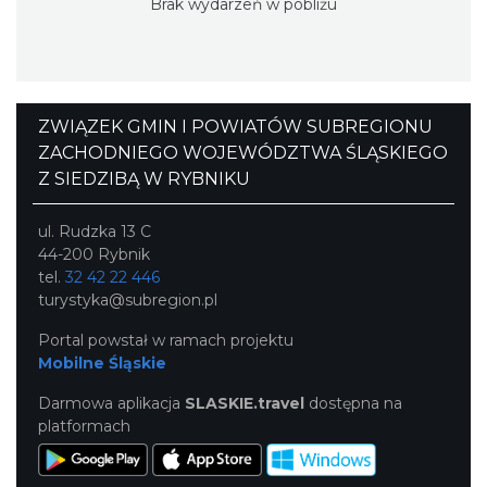
Brak wydarzeń w pobliżu
ZWIĄZEK GMIN I POWIATÓW SUBREGIONU
ZACHODNIEGO WOJEWÓDZTWA ŚLĄSKIEGO
Z SIEDZIBĄ W RYBNIKU
ul. Rudzka 13 C
44-200 Rybnik
tel.
32 42 22 446
turystyka@subregion.pl
Portal powstał w ramach projektu
Mobilne Śląskie
Darmowa aplikacja
SLASKIE.travel
dostępna na
platformach