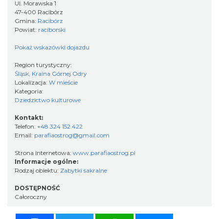
Ul. Morawska 1
47-400 Racibórz
Gmina:
Racibórz
Powiat:
raciborski
Pokaż wskazówki dojazdu
Region turystyczny:
Śląsk, Kraina Górnej Odry
Lokalizacja:
W mieście
Kategoria:
Dziedzictwo kulturowe
Kontakt:
Telefon:
+48 324 152 422
Email:
parafiaostrog@gmail.com
Strona internetowa:
www.parafiaostrog.pl
Informacje ogólne:
Rodzaj obiektu:
Zabytki sakralne
DOSTĘPNOŚĆ
Całoroczny
Facebook
Twitter
WhatsApp
Messenger