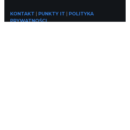
KONTAKT
|
PUNKTY IT
|
POLITYKA
PRYWATNOŚCI
NASZE SERWISY
Serwis Główny
SLASKIE.travel
Tematyczne
Szlak Kulinarny "Śląskie Smaki"
Szlak Orlich Gniazd
Szlak Zabytków Techniki
Szlak Architektury Drewnianej Województwa
Śląskiego
Industriada
Juromania
Szlak Przyrody
Śląskie z dzieckiem