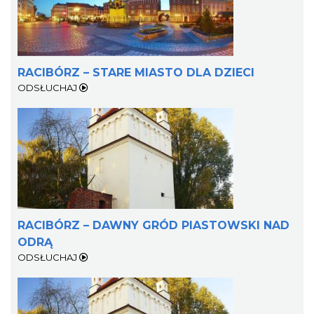
RACIBÓRZ – STARE MIASTO DLA DZIECI
ODSŁUCHAJ
RACIBÓRZ – DAWNY GRÓD PIASTOWSKI NAD
ODRĄ
ODSŁUCHAJ