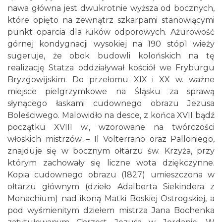
nawa główna jest dwukrotnie wyższa od bocznych,
które opięto na zewnątrz szkarpami stanowiącymi
punkt oparcia dla łuków odporowych. Ażurowość
górnej kondygnacji wysokiej na 190 stóp1 wieży
sugeruje, że obok budowli kolońskich na tę
realizację Statza oddziaływał kościół we Fryburgu
Bryzgowĳskim. Do przełomu XIX i XX w. ważne
miejsce pielgrzymkowe na Śląsku za sprawą
słynącego łaskami cudownego obrazu Jezusa
Boleściwego. Malowidło na desce, z końca XVII bądź
początku XVIII w., wzorowane na twórczości
włoskich mistrzów – Il Volterrano oraz Palloniego,
znajduje się w bocznym ołtarzu św. Krzyża, przy
którym zachowały się liczne wota dziękczynne.
Kopia cudownego obrazu (1827) umieszczona w
ołtarzu głównym (dzieło Adalberta Siekindera z
Monachium) nad ikoną Matki Boskiej Ostrogskiej, a
pod wyśmienitym dziełem mistrza Jana Bochenka