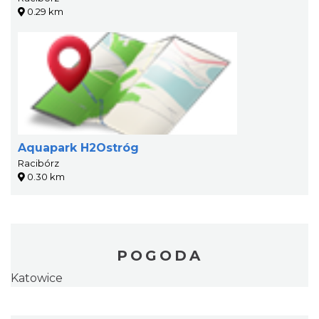
0.29 km
Aquapark H2Ostróg
Racibórz
0.30 km
POGODA
Katowice