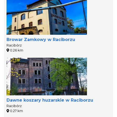
Browar Zamkowy w Raciborzu
Racibórz
0.26 km
Dawne koszary huzarskie w Raciborzu
Racibórz
0.27 km