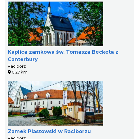
Kaplica zamkowa św. Tomasza Becketa z
Canterbury
Racibórz
0.27 km
Zamek Piastowski w Raciborzu
Racibórz